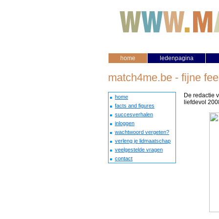
home
ledenpagina
match4me.be - fijne fe
De redactie 
home
liefdevol 200
facts and figures
succesverhalen
inloggen
wachtwoord vergeten?
verleng je lidmaatschap
veelgestelde vragen
contact