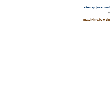
sitemap
|
over ma
�
match4me.be e-zin